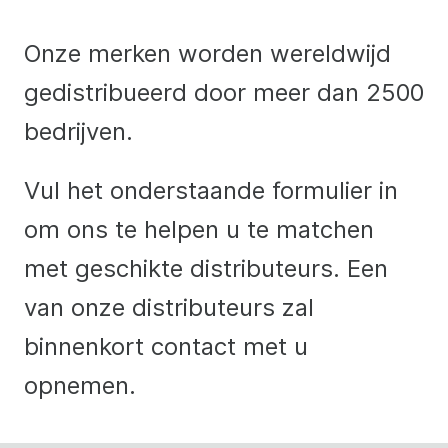
UK - English
Onze merken worden wereldwijd
Deutsch
gedistribueerd door meer dan 2500
Français
bedrijven.
Español
Italiano
Vul het onderstaande formulier in
English - US
om ons te helpen u te matchen
met geschikte distributeurs.
Een
van onze distributeurs zal
binnenkort contact met u
opnemen.