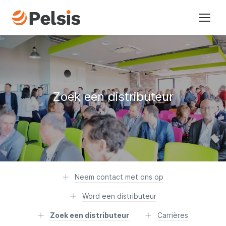
Merken
Sectoren
Zoek een distributeur
Over ons
Tijdlijn
Duurzaamheid
Neem contact met ons op
Nieuws
Word een distributeur
Neem contact met ons op
Zoek een distributeur
Carrières