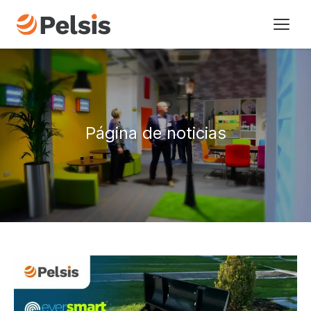
Nuestras Marcas
Sectores
Página de noticias
La Empresa
Historia
Página de noticias
Contacto
Sostenibilidad