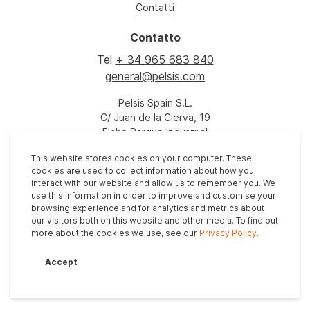
Contatti
Contatto
Tel
+ 34 965 683 840
general@pelsis.com
Pelsis Spain S.L.
C/ Juan de la Cierva, 19
Elche Parque Industrial
03203 Torrellano
This website stores cookies on your computer. These
Elche
cookies are used to collect information about how you
España
interact with our website and allow us to remember you. We
use this information in order to improve and customise your
browsing experience and for analytics and metrics about
our visitors both on this website and other media. To find out
more about the cookies we use, see our
Privacy Policy
.
Accept
© 2026. Tutti i diritti riservati - Sito Web di
Vital Agency