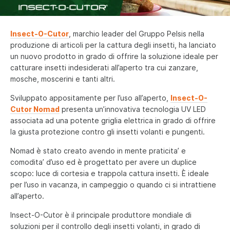
Deutsch
Français
Insect-O-Cutor
, marchio leader del Gruppo Pelsis nella
Español
produzione di articoli per la cattura degli insetti, ha lanciato
un nuovo prodotto in grado di offrire la soluzione ideale per
Nederlands
catturare insetti indesiderati all’aperto tra cui zanzare,
mosche, moscerini e tanti altri.
English - US
Sviluppato appositamente per l’uso all’aperto,
Insect-O-
Cutor Nomad
presenta un’innovativa tecnologia UV LED
associata ad una potente griglia elettrica in grado di offrire
la giusta protezione contro gli insetti volanti e pungenti.
Nomad è stato creato avendo in mente praticita’ e
comodita’ d’uso ed è progettato per avere un duplice
scopo: luce di cortesia e trappola cattura insetti. È ideale
per l’uso in vacanza, in campeggio o quando ci si intrattiene
all’aperto.
Insect-O-Cutor è il principale produttore mondiale di
soluzioni per il controllo degli insetti volanti, in grado di