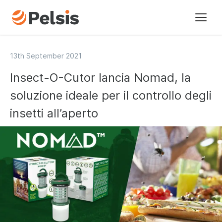
I nostri marchi
13th September 2021
Insect-O-Cutor lancia Nomad, la
Settori di attivita’
soluzione ideale per il controllo degli
Chi siamo
insetti all’aperto
Cronologia
Novita’
Contatti
UK - English