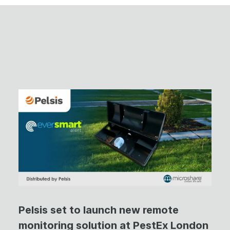
Pelsis set to launch new remote
monitoring solution at PestEx London