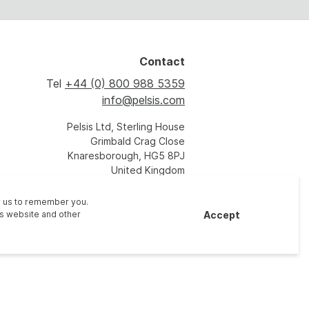
Contact
Tel
+44 (0) 800 988 5359
info@pelsis.com
Pelsis Ltd, Sterling House
Grimbald Crag Close
Knaresborough, HG5 8PJ
United Kingdom
ow us to remember you.
Accept
is website and other
oits sont réservés - Site Web par
Vital Agency