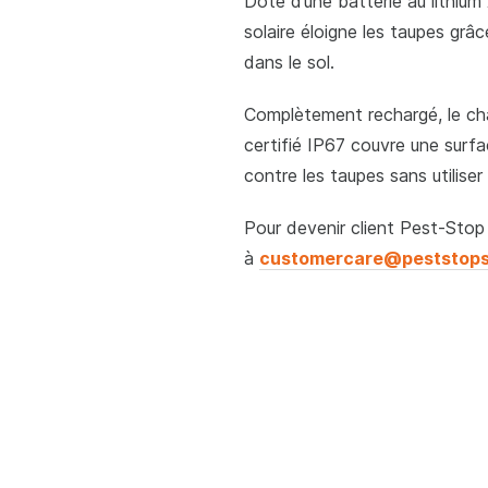
Doté d’une batterie au lithium
solaire éloigne les taupes grâ
dans le sol.
Complètement rechargé, le chas
certifié IP67 couvre une surf
contre les taupes sans utiliser
Pour devenir client Pest-Stop 
à
customercare@peststop