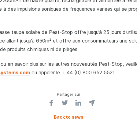
 2200mAh de haute qualité, rechargeable et alimentée à l’éner
ce à des impulsions soniques de fréquences variées qui se pro
se taupe solaire de Pest-Stop offre jusqu’à 25 jours d’utili
ace allant jusqu’à 650m² et offre aux consommateurs une solu
 de produits chimiques ni de pièges.
ou en savoir plus sur les autres nouveautés Pest-Stop, veuil
systems.com
ou appeler le + 44 (0) 800 652 5521.
Partager sur
Back to news