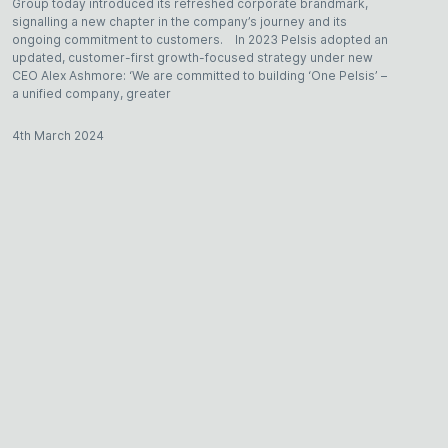
Group today introduced its refreshed corporate brandmark,
signalling a new chapter in the company’s journey and its
ongoing commitment to customers. In 2023 Pelsis adopted an
updated, customer-first growth-focused strategy under new
CEO Alex Ashmore: ‘We are committed to building ‘One Pelsis’ –
a unified company, greater
4th March 2024