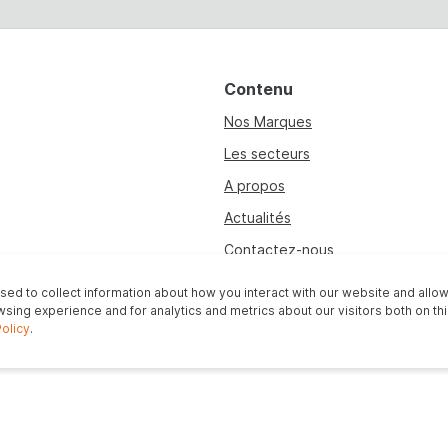
Contenu
Nos Marques
Les secteurs
A propos
Actualités
Contactez-nous
ed to collect information about how you interact with our website and all
sing experience and for analytics and metrics about our visitors both on th
© 2026. Tous les dr
Policy
.