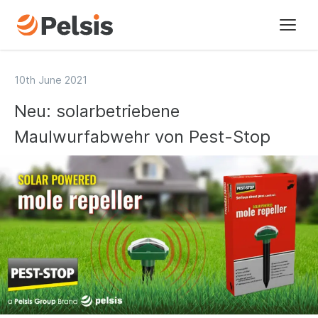
Marken
10th June 2021
Neu: solarbetriebene
Branchen
Maulwurfabwehr von Pest-Stop
Über uns
Unsere Geschichte
Neuigkeiten
Kontakt
Nachhaltigkeit