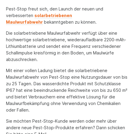
Pest-Stop freut sich, den Launch der neuen und
UK - English
verbesserten
solarbetriebenen
Français
Maulwurfabwehr
bekanntgeben zu können.
Español
Die solarbetriebene Maulwurfabwehr verfügt über eine
hochwertige solarbetriebene, wiederaufladbare 2200-mAh-
Italiano
Lithiumbatterie und sendet eine Frequenz verschiedener
Schallimpulse kreisförmig in den Boden, um Maulwürfe
Nederlands
abzuschrecken.
English - US
Mit einer vollen Ladung bietet die solarbetriebene
Maulwurfabwehr von Pest-Stop eine Nutzungsdauer von bis
zu 25 Tagen. Das wasserdichte Produkt mit Schutzklasse
IP67 hat eine beeindruckende Reichweite von bis zu 650 m²
und bietet Verbrauchern eine effektive Lösung für die
Maulwurfbekämpfung ohne Verwendung von Chemikalien
oder Fallen.
Sie möchten Pest-Stop-Kunde werden oder mehr über
andere neue Pest-Stop-Produkte erfahren? Dann schicken